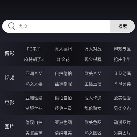
11WWWWW.COM
搜索
PG电子
真人德州
万人对战
游戏专区
博彩
麻将胡了2
炸金花
现金棋牌
抢庄牛牛
亚洲ＡＶ
自拍偷拍
欧美ＡＶ
３Ｄ动画
视频
熟女人妻
丝袜制服
主播直播
ＳＭ另类
亚洲性爱
偷拍自拍
成人卡通
欧美性爱
电影
制服丝袜
经典三级
乱伦熟女
另类变态
偷窥自拍
亚洲色图
欧美色图
动漫图片
图片
美腿丝袜
清纯唯美
熟女图区
另类图片