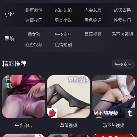
都市激情
家庭乱伦
人妻女友
武侠古典
小说
迷情校园
另类小说
黄色笑话
性爱技巧
插女孩
午夜商店
草莓视频
汤不热视频
导航
红杏视频
色情短剧
精彩推荐
午夜商店
午夜商店
草莓视频
汤不热视频