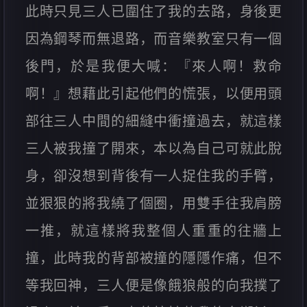
此時只見三人已圍住了我的去路，身後更
因為鋼琴而無退路，而音樂教室只有一個
後門，於是我便大喊：『來人啊！救命
啊！』想藉此引起他們的慌張，以便用頭
部往三人中間的細縫中衝撞過去，就這樣
三人被我撞了開來，本以為自己可就此脫
身，卻沒想到背後有一人捉住我的手臂，
並狠狠的將我繞了個圈，用雙手往我肩膀
一推，就這樣將我整個人重重的往牆上
撞，此時我的背部被撞的隱隱作痛，但不
等我回神，三人便是像餓狼般的向我撲了