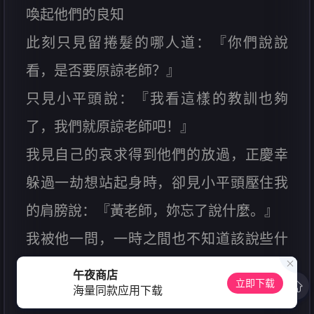
喚起他們的良知
此刻只見留捲髮的哪人道：『你們說說
看，是否要原諒老師？』
只見小平頭說：『我看這樣的教訓也夠
了，我們就原諒老師吧！』
我見自己的哀求得到他們的放過，正慶幸
躲過一劫想站起身時，卻見小平頭壓住我
的肩膀說：『黃老師，妳忘了說什麼。』
我被他一問，一時之間也不知道該說些什
麼，心想他們該不是反悔了吧？只見他
午夜商店
立即下载
海量同款应用下载
說：『我們是幹幹3人組，簡稱F3，所以黃