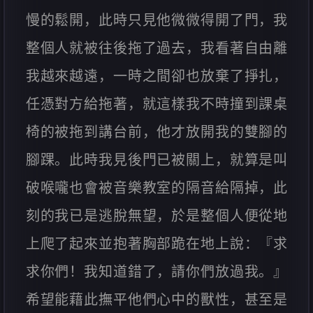
慢的鬆開，此時只見他微微得開了門，我
整個人就被往後拖了過去，我看著自由離
我越來越遠，一時之間卻也放棄了掙扎，
任憑對方給拖著，就這樣我不時撞到課桌
椅的被拖到講台前，他才放開我的雙腳的
腳踝。此時我見後門已被關上，就算是叫
破喉嚨也會被音樂教室的隔音給隔掉，此
刻的我已是逃脫無望，於是整個人便從地
上爬了起來並抱著胸部跪在地上說：『求
求你們！我知道錯了，請你們放過我。』
希望能藉此撫平他們心中的獸性，甚至是