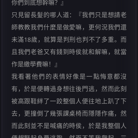
你們到底想幹嘛？』
只見留長髮的哪人道：『我們只是想請老
師教教我們什麼是做愛嘛，更何況我們還
未滿18歲，就算是判刑也判不了多重。而
且我們老爸又有錢到時侯就和解嘛，就當
作是繳學費嘛！』
我看著他們的表情好像是一點悔意都沒
有，於是便轉過身想往後門逃，然而此刻
被高跟鞋絆了一跤整個人便往地上趴了下
去，更撞倒了幾張課桌椅而隱隱作痛，然
而此刻並不是喊痛的時侯，於是我整個人