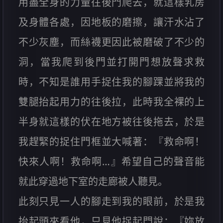
用盡全身的力量往後門爬去，就這樣乳房
及身體各處，因地板的磨擦，讓汗水沾了
不少灰塵，而絲襪更因此被磨破了不少的
洞，當我爬到後門並打開門想放聲求救
時，不知是誰用手捉住我的腳踝並將我的
雙腿抬起用力的往後拉，此時我全裸的上
半身就這樣的伏在地方被往後拖去，於是
我趕緊的捉住門框並大喊著：『救命啊！
快來人啊！救命啊…』希望自己的聲音能
就此穿過地下室的走廊被人聽見。
此刻只見一人的腳走到我的眼前，於是我
抬起頭來看他，只見他捉起門說：『妳放