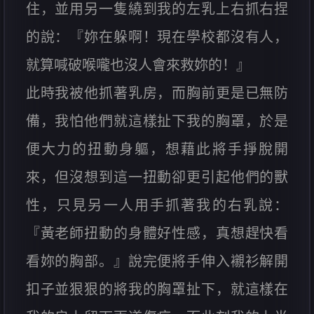
住，並用另一隻繞到我的左乳上右抓右捏
的說：『妳在躲啊！現在學校都沒有人，
就算喊破喉嚨也沒人會來救妳的！』
此時我被他抓著乳房，而胸前更是已無防
備，我怕他們就這樣扯下我的胸罩，於是
便大力的扭動身軀，想藉此將手掙脫開
來，但沒想到這一扭動卻更引起他們的獸
性，只見另一人用手抓著我的右乳說：
『黃老師扭動的身體好性感，真想趕快看
看妳的胸部。』說完便將手伸入襯衫解開
扣子並狠狠的將我的胸罩扯下，就這樣在