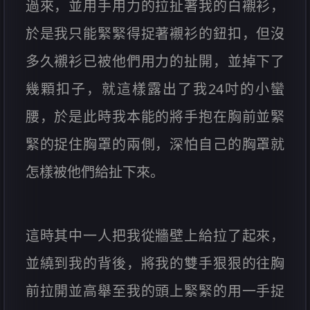
過來，並用手用力的拉扯著我的白襯衫，
於是我只能緊緊得捉著襯衫的鈕扣，但沒
多久襯衫已被他們用力的扯開，並掉下了
幾顆扣子，就這樣露出了我24吋的小蠻
腰，於是此時我本能的將手抱在胸前並緊
緊的捉住胸罩的兩側，深怕自己的胸罩就
怎樣被他們給扯下來。
這時其中一人把我從牆壁上給拉了起來，
並繞到我的背後，將我的雙手狠狠的往胸
前拉開並高舉至我的頭上緊緊的用一手捉